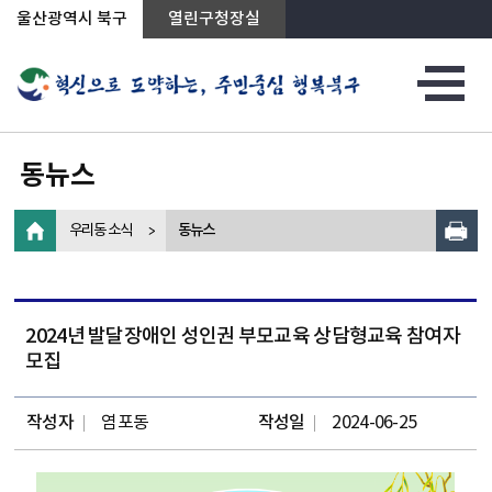
상단메뉴로 바로가기
전체메뉴로 바로가기
왼쪽메뉴로 바로가기
본문으로 바로가기
울산광역시 북구
열린구청장실
동뉴스
우리동 소식
동뉴스
2024년 발달장애인 성인권 부모교육 상담형교육 참여자
모집
작성자
염포동
작성일
2024-06-25