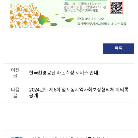
목록
이전
한국환경공단 라돈측정 서비스 안내
글
다음
2024년도 제6회 염포동지역사회보장협의체 회의록
글
공개