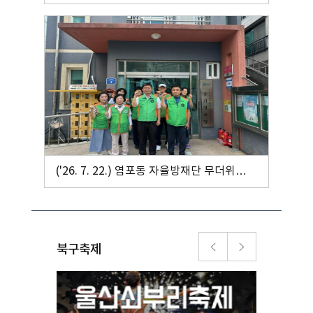
(성내경로당) 냉방기 등 환경정비
('26. 7. 22.) 염포동 자율방재단 무더위쉼터
(중리경로당) 냉방기 등 환경정비
북구축제