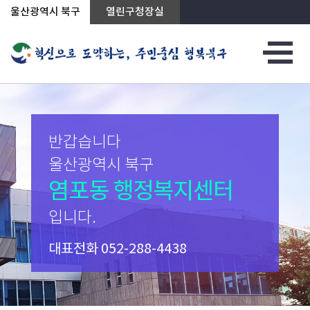
상단메뉴로 바로가기
전체메뉴로 바로가기
본문으로 바로가기
울산광역시 북구
열린구청장실
반갑습니다
울산광역시 북구
염포동 행정복지센터
입니다.
대표전화
052-288-4438