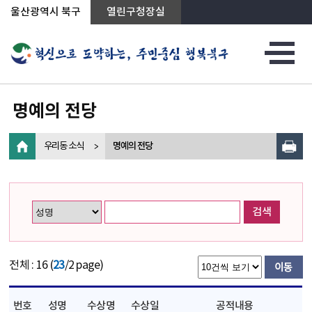
상단메뉴로 바로가기
전체메뉴로 바로가기
왼쪽메뉴로 바로가기
본문으로 바로가기
울산광역시 북구
열린구청장실
명예의 전당
우리동 소식
명예의 전당
검색
전체 : 16 (
23
/2 page)
번호
성명
수상명
수상일
공적내용