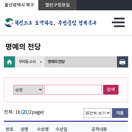
상단메뉴로 바로가기
전체메뉴로 바로가기
왼쪽메뉴로 바로가기
본문으로 바로가기
울산광역시 북구
열린구청장실
명예의 전당
우리동 소식
명예의 전당
검색
전체 : 16 (
21
/2 page)
번호
성명
수상명
수상일
공적내용