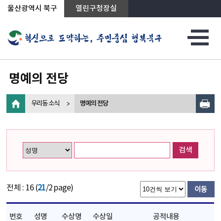
상단메뉴로 바로가기
전체메뉴로 바로가기
왼쪽메뉴로 바로가기
본문으로 바로가기
울산광역시 북구
열린구청장실
명예의 전당
우리동 소식
명예의 전당
검색
전체 : 16 (
21
/2 page)
번호
성명
수상명
수상일
공적내용