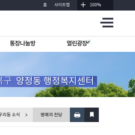
홈
사이트맵
100%
통장나눔방
열린광장
북구
양정동 행정복지센터
우리동 소식
명예의 전당