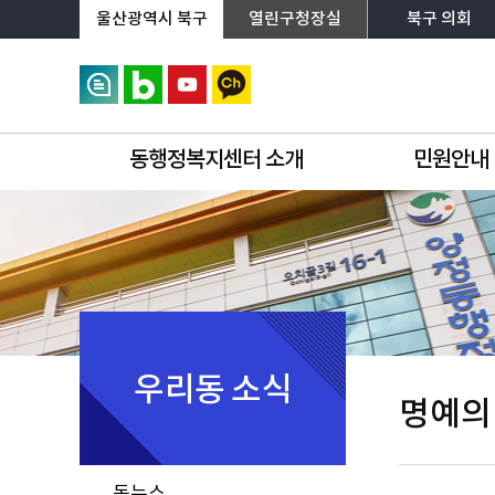
상단메뉴로 바로가기
전체메뉴로 바로가기
왼쪽메뉴로 바로가기
본문으로 바로가기
울산광역시 북구
열린구청장실
북구 의회
동행정복지센터 소개
민원안내
우리동 소식
명예의
동뉴스