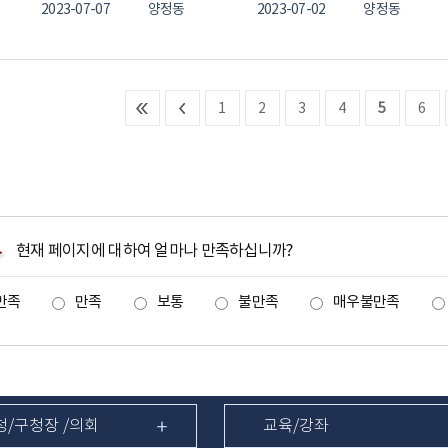
2023-07-07
양정동
2023-07-02
양정동
1
2
3
4
5
6
현재 페이지에 대하여 얼마나 만족하십니까?
만족
만족
보통
불만족
매우불만족
청/구청장 /의회
교육/강좌