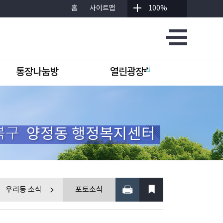
홈
사이트맵
100%
통장나눔방
열린광장
북구
양정동 행정복지센터
우리동 소식
포토소식