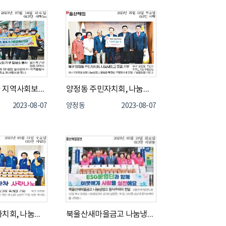
현대자동차와 지역사회보장협의체가 함께하는 저소득 독거노인 집청소 봉사
양정동 주민자치회, 나눔냉장고 물품 전달
2023-08-07
양정동
2023-08-07
양정동 주민자치회, 나눔냉장고에 육개장 기탁
북울산새마을금고 나눔냉장고 음식꾸러미 전달