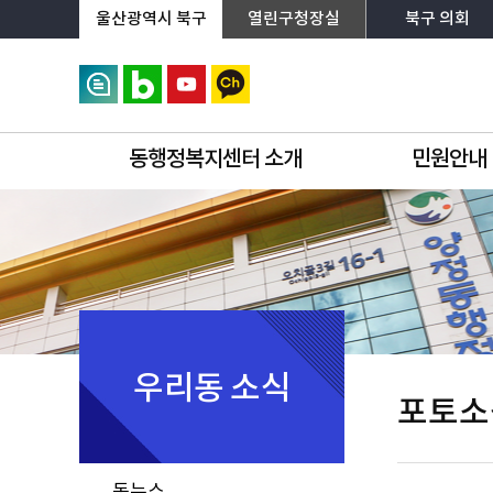
상단메뉴로 바로가기
전체메뉴로 바로가기
왼쪽메뉴로 바로가기
본문으로 바로가기
울산광역시 북구
열린구청장실
북구 의회
동행정복지센터 소개
민원안내
우리동 소식
포토소
동뉴스