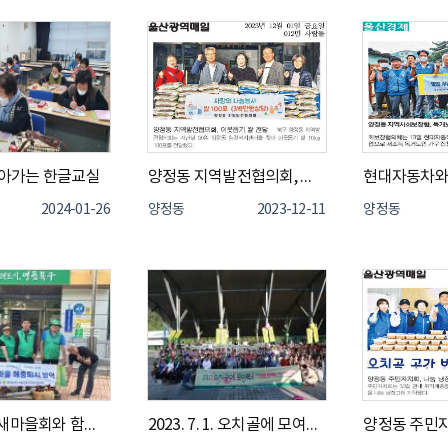
찾아가는 한글교실
양정동 지역발전협의회, 저소득층에 쌀 100포 전달
2024-01-26
양정동
2023-12-11
양정동
"울산북구새마을회와 함께하는 양정동새마을협의회 방역봉사, 안전한 여름을 위해"
2023. 7. 1. 오치골에 모여라 제2회 양정동 주민총회, 제1회 오치골 축제 개최