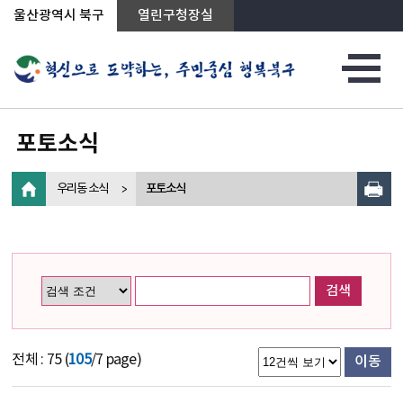
상단메뉴로 바로가기
전체메뉴로 바로가기
왼쪽메뉴로 바로가기
본문으로 바로가기
울산광역시 북구
열린구청장실
포토소식
우리동 소식
포토소식
검색
전체 : 75 (
105
/7 page)
이동