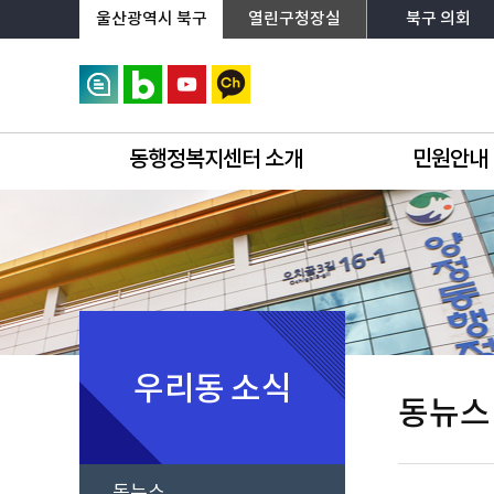
상단메뉴로 바로가기
전체메뉴로 바로가기
왼쪽메뉴로 바로가기
본문으로 바로가기
울산광역시 북구
열린구청장실
북구 의회
동행정복지센터 소개
민원안내
우리동 소식
동뉴스
동뉴스