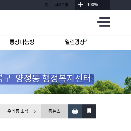
100%
홈
사이트맵
통장나눔방
열린광장
북구
양정동 행정복지센터
우리동 소식
동뉴스