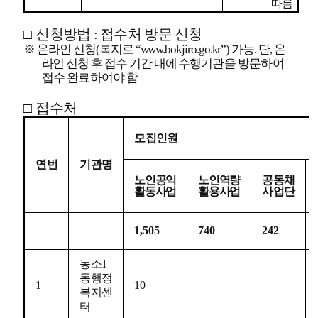
따름
□
신청방법
:
접수처 방문 신청
※
온라인 신청
(
복지로
“www.bokjiro.go.kr”)
가능
.
단
,
온
라인 신청 후 접수 기간 내에 수행
기관을 방문하여
접수 완료하여야 함
□
접수처
모집인원
연번
기관명
노인공익
노인역량
공동채
활동사업
활용사업
사업단
1,505
740
242
농소
1
동행정
1
10
복지센
터