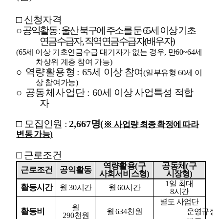
□
신청자격
○
공익활동
:
울산 북구에 주소를 둔
65
세 이상 기초
연금수급자
,
직역연금수급자
(
배우자
)
(65
세 이상 기초연금수급 대기자가 없는 경우
,
만
60~64
세
차상위 계층 참여 가능
)
○
역량활용형
: 65
세 이상 참여
(
일부유형
60
세 이
상 참여가능
)
○
공동체사업단
: 60
세 이상 사업특성 적합
자
□
모집인원
:
2,667
명
(
※
사업량 최종 확정에 따라
변동 가능
)
□
근로조건
역량활용
(
구
공동체
(
구
근로조건
공익활동
사회서비스형
)
시장형
)
1
일 최대
활동시간
월
30
시간
월
60
시간
8
시간
별도 사업단
월
활동비
월
634
천원
운영규정
290
천원