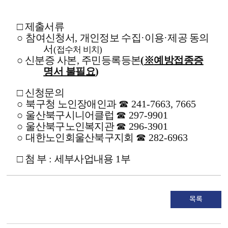
□
제출서류
○
참여신청서
,
개인정보 수집
·
이용
·
제공 동의
서
(
접수처 비치
)
○
신분증 사본
,
주민등록등본
(
※
예방접종증
명서 불필요
)
□
신청문의
○
북구청 노인장애인과
☎
241-7663, 7665
○
울산북구시니어클럽
☎
297-9901
○
울산북구노인복지관
☎
296-3901
○
대한노인회울산북구지회
☎
282-6963
□
첨 부
:
세부사업내용
1
부
목록