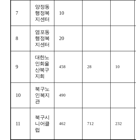
양정동
7
행정복
10
지센터
염포동
8
행정복
20
지센터
대한노
인회울
9
458
28
10
산북구
지회
북구노
10
인복지
490
관
북구시
11
니어클
462
712
232
럽