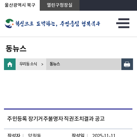
상단메뉴로 바로가기
전체메뉴로 바로가기
왼쪽메뉴로 바로가기
본문으로 바로가기
울산광역시 북구
열린구청장실
동뉴스
우리동 소식
동뉴스
주민등록 장기거주불명자 직권조치결과 공고
작성자
양정동
작성일
2025-11-11