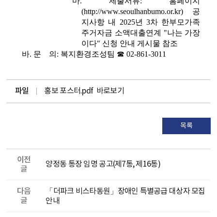
마. 제출서류: 홈페이지
(
http://www.seoulhanbumo.or.kr
) 공
지사항 내 2025년 3차 한부모가족
주거자금 소액대출연계 "나는 가장
이다" 신청 안내 게시물 참조
바. 문 의: 복지환경조성팀 ☎ 02-861-3011
파일
홍보 포스터.pdf
바로보기
목록
이전
양정동 통장 임명 공고(제7통, 제16통)
글
다음
「더파크 비스타동원」장애인 특별공급 대상자 모집
글
안내