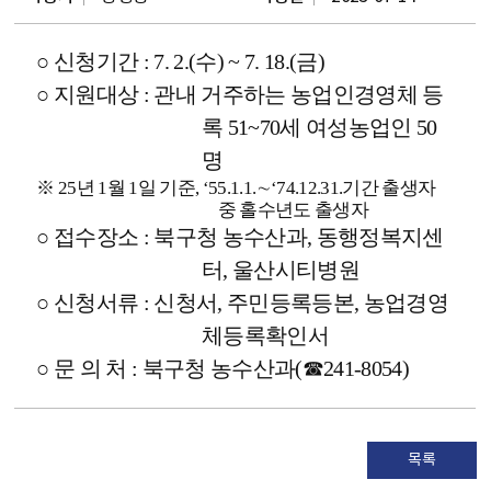
○
신청기간
: 7. 2.(
수
) ~ 7. 18.(
금
)
○
지원대상
:
관내 거주하는 농업인경영체 등
록
51~70
세 여성농업인
50
명
※
25
년
1
월
1
일 기준
, ‘55.1.1.
∼
‘74.12.31.
기간 출생자
중 홀수년도 출생자
○
접수장소
:
북구청 농수산과
,
동행정복지센
터
,
울산시티병원
○
신청서류
:
신청서
,
주민등록등본
,
농업경영
체등록확인서
○
문 의 처
:
북구청 농수산과
(
☎
241-8054)
목록