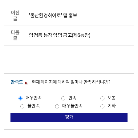
이전
'울산환경히어로' 앱 홍보
글
다음
양정동 통장 임명 공고(제6통장)
글
만족도
현재 페이지에 대하여 얼마나 만족하십니까?
매우만족
만족
보통
불만족
매우불만족
기타
평가