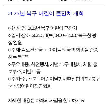
2025
년 북구 어린이 큰잔치 개최
○
행 사 명
: 2025
년 북구 어린이 큰잔치
○
일시
·
장소
: 2025. 5. 3.(
토
) 09:00 ~ 15:00 /
북구청 광
장 일원
○
주제
·
슬로건
: “
꿈
” / “
아이들의 꿈과 희망을 존중
하는 북구
”
○
주요내용
:
식전행사
,
기념식
,
무대행사
,
체험
·
홍
보부스
,
이벤트 등
○
주최
·
주관
:
북구어린이날행사추진협의회
/
북구
국공립어린이집연합회
자세한 내용은 아래의 파일을 참고하세요