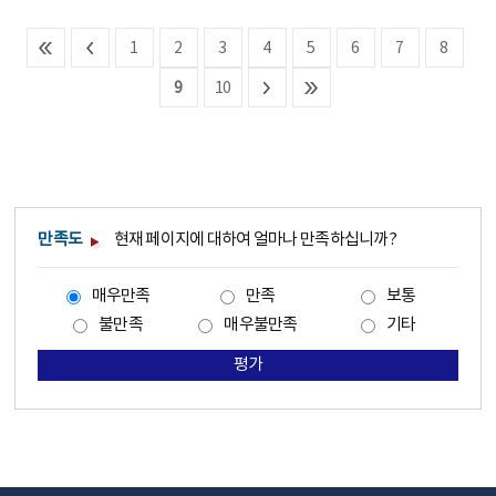
1
2
3
4
5
6
7
8
9
10
만족도
현재 페이지에 대하여 얼마나 만족하십니까?
매우만족
만족
보통
불만족
매우불만족
기타
평가