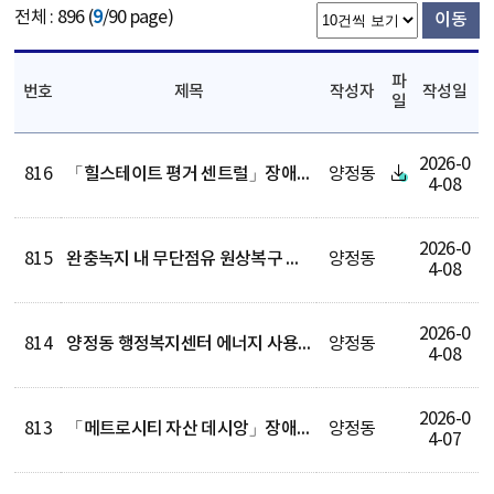
전체 : 896 (
9
/90 page)
이동
파
번호
제목
작성자
작성일
일
2026-0
816
「힐스테이트 평거 센트럴」장애인 특별공급 기관추천
양정동
4-08
2026-0
815
완충녹지 내 무단점유 원상복구 명령 사전통지 공시송달 공고
양정동
4-08
2026-0
814
양정동 행정복지센터 에너지 사용현황(2026년 3월)
양정동
4-08
2026-0
813
「메트로시티 자산 데시앙」장애인 특별공급 기관추천 대상자 추천 요청(1차 변경)
양정동
4-07