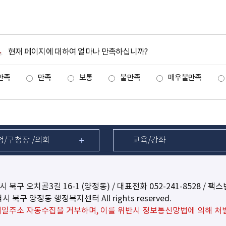
현재 페이지에 대하여 얼마나 만족하십니까?
만족
만족
보통
불만족
매우불만족
청/구청장 /의회
교육/강좌
역시 북구 오치골3길 16-1 (양정동) / 대표전화
052-241-8528
/ 팩스번
광역시 북구 양정동 행정복지센터 All rights reserved.
일주소 자동수집을 거부하며, 이를 위반시 정보통신망법에 의해 처