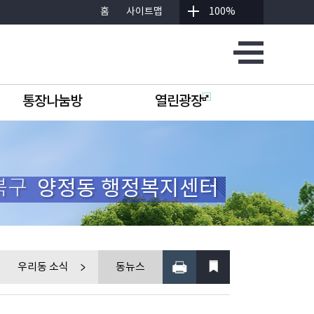
홈
사이트맵
100%
통장나눔방
열린광장
북구
양정동 행정복지센터
우리동 소식
동뉴스