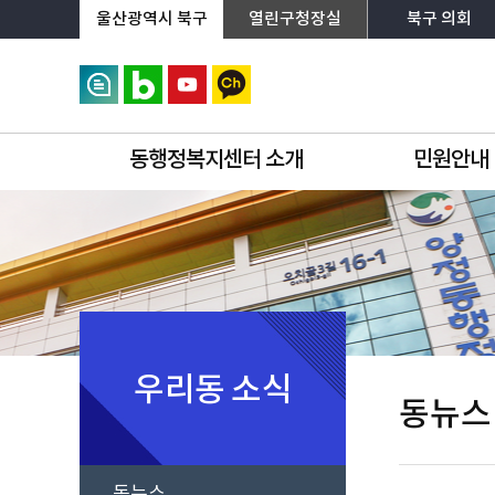
상단메뉴로 바로가기
전체메뉴로 바로가기
왼쪽메뉴로 바로가기
본문으로 바로가기
울산광역시 북구
열린구청장실
북구 의회
동행정복지센터 소개
민원안내
우리동 소식
동뉴스
동뉴스