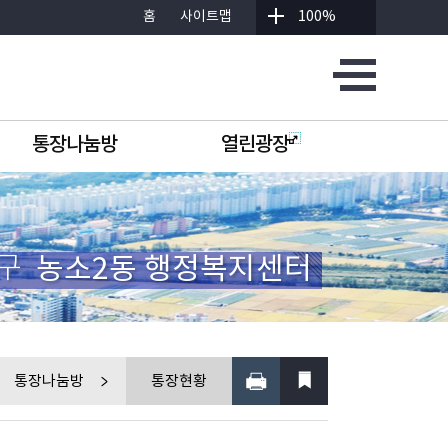
홈
사이트맵
100%
통장나눔방
열린광장
구
농소2동 행정복지센터
통장나눔방
통장현황