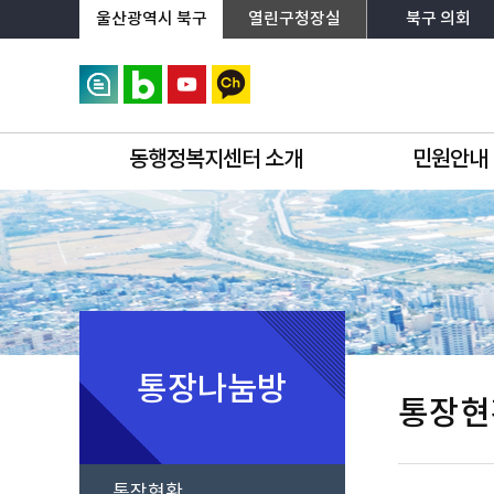
상단메뉴로 바로가기
전체메뉴로 바로가기
왼쪽메뉴로 바로가기
본문으로 바로가기
울산광역시 북구
열린구청장실
북구 의회
동행정복지센터 소개
민원안내
통장나눔방
통장현
통장현황