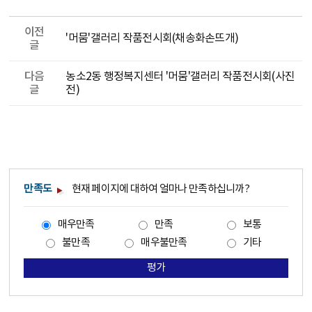
이전
'머뭄'갤러리 작품전시회(채송화손뜨개)
글
다음
농소2동 행정복지센터 '머뭄'갤러리 작품전시회(사진
글
전)
만족도
현재 페이지에 대하여 얼마나 만족하십니까?
매우만족
만족
보통
불만족
매우불만족
기타
평가