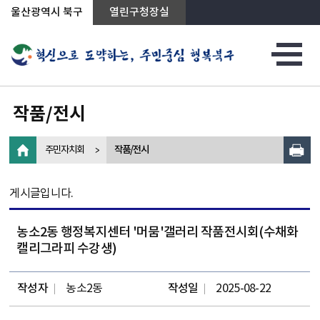
상단메뉴로 바로가기
전체메뉴로 바로가기
왼쪽메뉴로 바로가기
본문으로 바로가기
울산광역시 북구
열린구청장실
작품/전시
주민자치회
작품/전시
게시글입니다.
농소2동 행정복지센터 '머뭄'갤러리 작품전시회(수채화
캘리그라피 수강생)
작성자
농소2동
작성일
2025-08-22