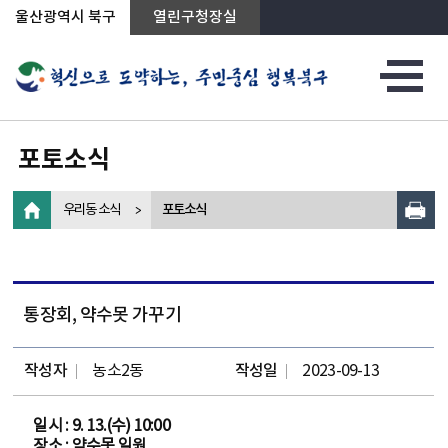
상단메뉴로 바로가기
전체메뉴로 바로가기
왼쪽메뉴로 바로가기
본문으로 바로가기
울산광역시 북구
열린구청장실
포토소식
우리동 소식
포토소식
통장회, 약수못 가꾸기
작성자
농소2동
작성일
2023-09-13
일시 : 9. 13.(수) 10:00
장소 : 약수못 일원