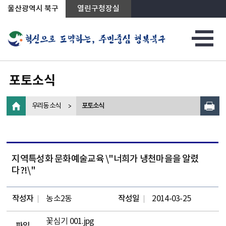
상단메뉴로 바로가기
전체메뉴로 바로가기
왼쪽메뉴로 바로가기
본문으로 바로가기
울산광역시 북구
열린구청장실
포토소식
우리동 소식
포토소식
지역특성화 문화예술교육 \"너희가 냉천마을을 알렸
다?!\"
작성자
농소2동
작성일
2014-03-25
꽃심기 001.jpg