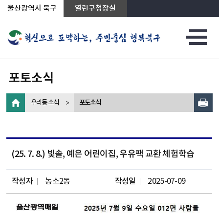
상단메뉴로 바로가기
전체메뉴로 바로가기
왼쪽메뉴로 바로가기
본문으로 바로가기
울산광역시 북구
열린구청장실
포토소식
우리동 소식
포토소식
(25. 7. 8.) 빛솔, 예은 어린이집, 우유팩 교환 체험학습
작성자
농소2동
작성일
2025-07-09