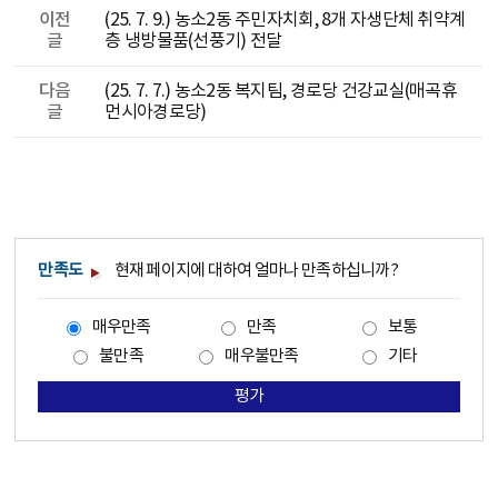
이전
(25. 7. 9.) 농소2동 주민자치회, 8개 자생단체 취약계
글
층 냉방물품(선풍기) 전달
다음
(25. 7. 7.) 농소2동 복지팀, 경로당 건강교실(매곡휴
글
먼시아경로당)
만족도
현재 페이지에 대하여 얼마나 만족하십니까?
매우만족
만족
보통
불만족
매우불만족
기타
평가