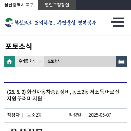
상단메뉴로 바로가기
전체메뉴로 바로가기
왼쪽메뉴로 바로가기
본문으로 바로가기
울산광역시 북구
열린구청장실
포토소식
우리동 소식
포토소식
(25. 5. 2) 화신자동차종합정비, 농소2동 저소득 어르신
지원 꾸러미 지원
작성자
농소2동
작성일
2025-05-07