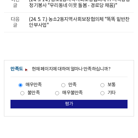
글
정기봉사 "우리동네 이웃 돌봄 - 경로당 채움)"
다음
(24. 5. 7.) 농소2동지역사회보장협의체 "똑똑 밑반찬
글
안부사업"
만족도
현재 페이지에 대하여 얼마나 만족하십니까?
매우만족
만족
보통
불만족
매우불만족
기타
평가