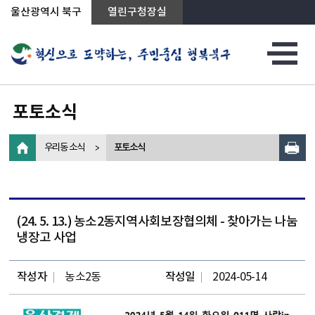
상단메뉴로 바로가기
전체메뉴로 바로가기
왼쪽메뉴로 바로가기
본문으로 바로가기
울산광역시 북구
열린구청장실
포토소식
우리동 소식
포토소식
(24. 5. 13.) 농소2동지역사회보장협의체 - 찾아가는 나눔
냉장고 사업
작성자
농소2동
작성일
2024-05-14