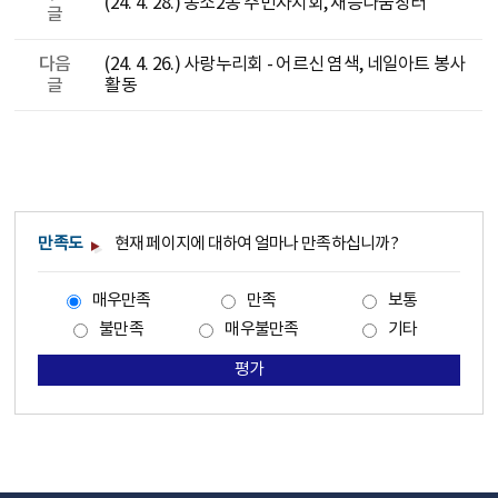
(24. 4. 28.) 농소2동 주민자치회, 재능나눔장터
글
다음
(24. 4. 26.) 사랑누리회 - 어르신 염색, 네일아트 봉사
글
활동
만족도
현재 페이지에 대하여 얼마나 만족하십니까?
매우만족
만족
보통
불만족
매우불만족
기타
평가