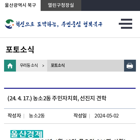
상단메뉴로 바로가기
전체메뉴로 바로가기
왼쪽메뉴로 바로가기
본문으로 바로가기
울산광역시 북구
열린구청장실
포토소식
우리동 소식
포토소식
(24. 4. 17.) 농소2동 주민자치회, 선진지 견학
작성자
농소2동
작성일
2024-05-02