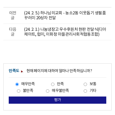
이전
(24. 2. 5.) 하나님의교회 - 농소2동 이웃돕기 생필품
글
꾸러미 20상자 전달
다음
(24. 2. 1.) 나눔냉장고 우수후원처 현판 전달식(디아
글
채마트, 럽미, 이화정 마을관리사회적협동조합)
만족도
현재 페이지에 대하여 얼마나 만족하십니까?
매우만족
만족
보통
불만족
매우불만족
기타
평가