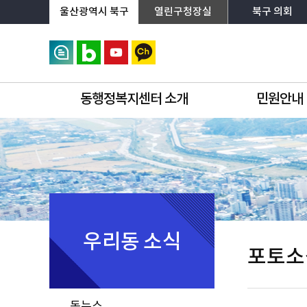
상단메뉴로 바로가기
전체메뉴로 바로가기
왼쪽메뉴로 바로가기
본문으로 바로가기
울산광역시 북구
열린구청장실
북구 의회
동행정복지센터 소개
민원안내
우리동 소식
포토소
동뉴스