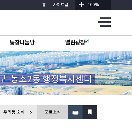
홈
사이트맵
100%
통장나눔방
열린광장
구
농소2동 행정복지센터
우리동 소식
포토소식