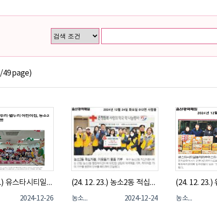
1
/49 page)
(24. 12. 24.) 유스타시티일동미라주더스타 국공립 별하나, 별두리, 별누리어린이집 - 농소2동 이웃돕기 물품 기부
(24. 12. 23.) 농소2동 적십자 봉사회 "떡국떡" 전달
2024-12-26
농소2동
2024-12-24
농소2동