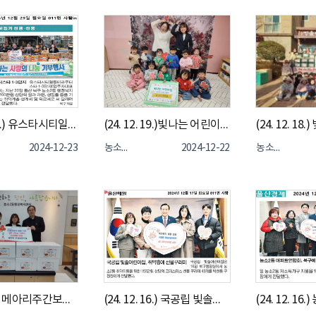
(24. 12. 20.) 유스타시티일동미라주더스타 1, 3단지 이웃돕기 성품, 성금 기부
(24. 12. 19.)빛나는 어린이집, 바자회 수익금 20여 만원 이웃돕기 성금 기부
2024-12-23
농소2동
2024-12-22
농소2동
(24. 12. 6.) 메아리주간보호시설, 농소2동 나눔냉장고 김치 기부
(24. 12. 16.) 국공립 빛솔어린이집, 농소2동 취약아동을 위한 150만원 상당 크리스마스 선물 꾸러미 40개 전달