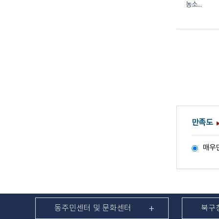
농소2동
만족도
매우
동주민센터 및 문화센터
북구