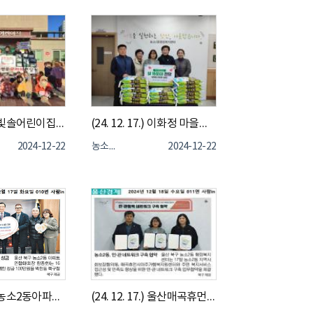
(24. 12. 18.) 빛솔어린이집, 친환경간식꾸러미 40세트(150만원 상당) 기부
(24. 12. 17.) 이화정 마을관리 사회적협동조합, 백미 10kg 15포(50만원 상당) 기부
2024-12-22
농소2동
2024-12-22
(24. 12. 16.) 농소2동아파트연합회, 농소2동 저소득가구 지원을 위한 성금 100만원 전달
(24. 12. 17.) 울산매곡휴먼시아주거행복지원센터, 농소2동행정복지센터, 농소2동지역사회보장협의체 민·관협력 네트워크 구축 협약