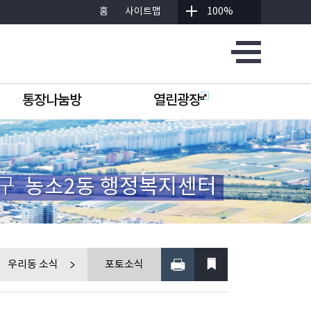
홈
사이트맵
100%
통장나눔방
열린광장
구
농소2동 행정복지센터
우리동 소식
포토소식