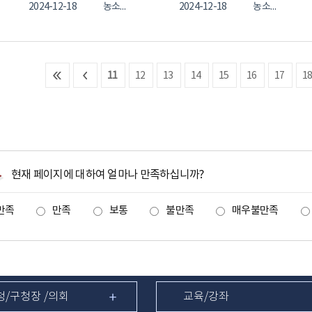
2024-12-18
농소2동
2024-12-18
농소2동
11
12
13
14
15
16
17
1
현재 페이지에 대하여 얼마나 만족하십니까?
만족
만족
보통
불만족
매우불만족
청/구청장 /의회
교육/강좌