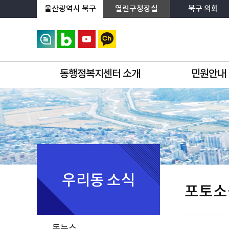
상단메뉴로 바로가기
전체메뉴로 바로가기
왼쪽메뉴로 바로가기
본문으로 바로가기
울산광역시 북구
열린구청장실
북구 의회
동행정복지센터 소개
민원안내
우리동 소식
포토소
동뉴스