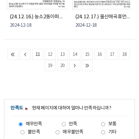
(24. 12. 16.) 농소2동아파트연합회, 농소2동 저소득가구 지원을 위한 성금 100만원 전달
(24. 12. 17.) 울산매곡휴먼시아주거행복지원센터, 농소2동행정복지센터, 농소2동지역사회보장협의체 민·관협력 네트워크 구축 협약
2024-12-18
2024-12-18
11
12
13
14
15
16
17
18
19
20
만족도
현재 페이지에 대하여 얼마나 만족하십니까?
매우만족
만족
보통
불만족
매우불만족
기타