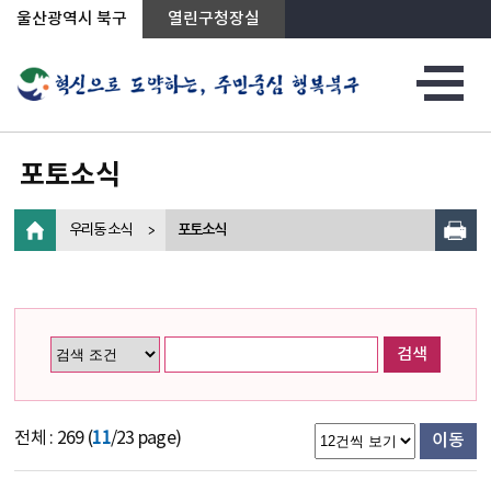
상단메뉴로 바로가기
전체메뉴로 바로가기
왼쪽메뉴로 바로가기
본문으로 바로가기
울산광역시 북구
열린구청장실
포토소식
우리동 소식
포토소식
검색
전체 : 269 (
11
/23 page)
이동