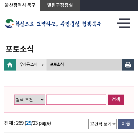
상단메뉴로 바로가기
전체메뉴로 바로가기
왼쪽메뉴로 바로가기
본문으로 바로가기
울산광역시 북구
열린구청장실
포토소식
우리동 소식
포토소식
검색
전체 : 269 (
29
/23 page)
이동