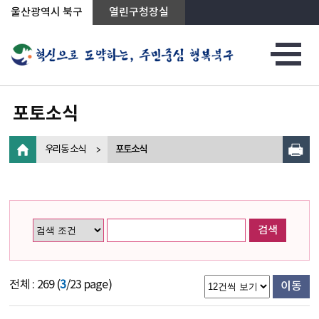
상단메뉴로 바로가기
전체메뉴로 바로가기
왼쪽메뉴로 바로가기
본문으로 바로가기
울산광역시 북구
열린구청장실
포토소식
우리동 소식
포토소식
검색
전체 : 269 (
3
/23 page)
이동