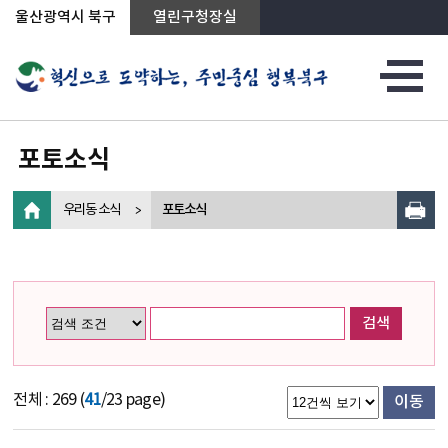
상단메뉴로 바로가기
전체메뉴로 바로가기
왼쪽메뉴로 바로가기
본문으로 바로가기
울산광역시 북구
열린구청장실
포토소식
우리동 소식
포토소식
검색
전체 : 269 (
41
/23 page)
이동