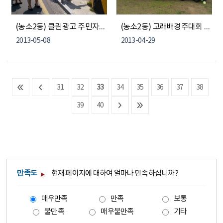
(농소2동) 클린광고 주민자율 봉사단 불법광고물 철거
(농소2동) 고래배경주대회 참가
2013-05-08
2013-04-29
31
32
33
34
35
36
37
38
39
40
만족도
현재 페이지에 대하여 얼마나 만족하십니까?
매우만족
만족
보통
불만족
매우불만족
기타