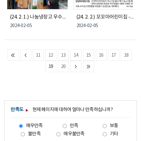
(24. 2. 1.) 나눔냉장고 우수후원처 현판 전달식(디아채마트, 럽미, 이화정 마을관리사회적협동조합)
(24. 2. 2.) 꼬꼬마어린이집 - 이웃돕기 성금 기부
2024-02-05
2024-02-05
11
12
13
14
15
16
17
18
19
20
만족도
현재 페이지에 대하여 얼마나 만족하십니까?
매우만족
만족
보통
불만족
매우불만족
기타