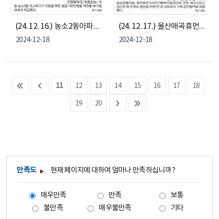
(24. 12. 16.) 농소2동아파트연합회, 농소2동 저소득가구 지원을 위한 성금 100만원 전달
(24. 12. 17.) 울산매곡휴먼시아주거행복지원센터, 농소2동행정복지센터, 농소2동지역사회보장협의체 민·관협력 네트워크 구축 협약
2024-12-18
2024-12-18
11
12
13
14
15
16
17
18
19
20
만족도
현재 페이지에 대하여 얼마나 만족하십니까?
매우만족
만족
보통
불만족
매우불만족
기타