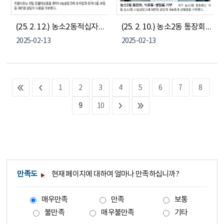
(25. 2. 12.) 농소2동적십자봉사회- 정월대보름 맞이 오곡밥, 부럼 나눔냉장고 기부
(25. 2. 10.) 농소2동 통장회 - 농소2동나눔냉장고 식료품 및 생필품 기부
2025-02-13
2025-02-13
1
2
3
4
5
6
7
8
9
10
만족도
현재 페이지에 대하여 얼마나 만족하십니까?
매우만족
만족
보통
불만족
매우불만족
기타