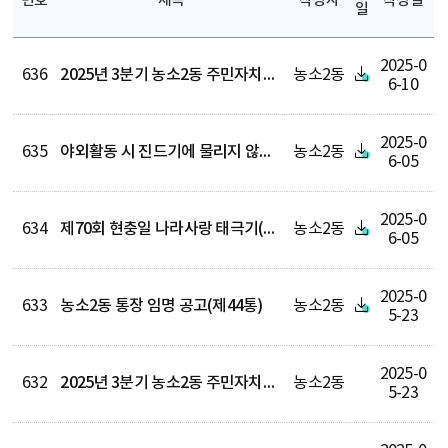
번호
제목
작성자
작성일
일
2025-0
636
2025년 3분기 농소2동 주민자치센터·중산문화센터 수강생 모집
농소2동
6-10
2025-0
635
야외활동 시 진드기에 물리지 않도록 주의하세요!
농소2동
6-05
2025-0
634
제70회 현충일 나라사랑 태극기(弔旗) 달기 안내
농소2동
6-05
2025-0
633
농소2동 통장 임명 공고(제44통)
농소2동
5-23
2025-0
632
2025년 3분기 농소2동 주민자치센터, 중산문화센터 프로그램 안내
농소2동
5-23