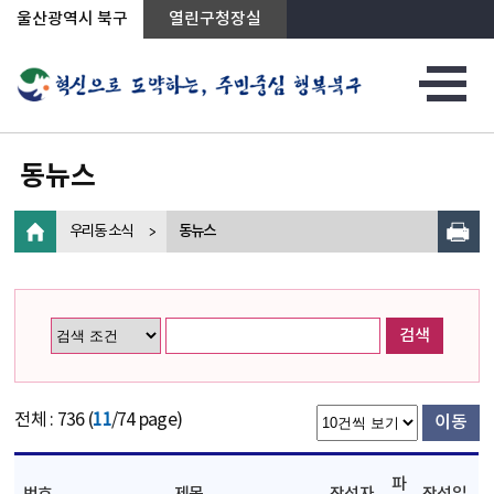
상단메뉴로 바로가기
전체메뉴로 바로가기
왼쪽메뉴로 바로가기
본문으로 바로가기
울산광역시 북구
열린구청장실
동뉴스
우리동 소식
동뉴스
검색
전체 : 736 (
11
/74 page)
이동
파