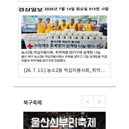
장고에 계절김치 12통 전달
(26. 7. 13.) 농소2동 적십자봉사회, 취약계
층 50가구에 삼계탕 나눔
북구축제