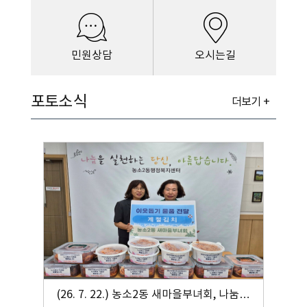
민원상담
오시는길
포토소식
더보기 +
(26. 7. 22.) 농소2동 새마을부녀회, 나눔냉