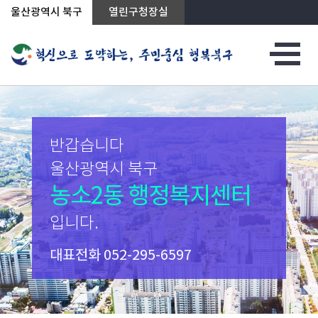
상단메뉴로 바로가기
전체메뉴로 바로가기
본문으로 바로가기
울산광역시 북구
열린구청장실
반갑습니다
울산광역시 북구
농소2동 행정복지센터
입니다.
대표전화
052-295-6597