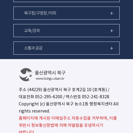
북구청/구청장 /의회
교육/강좌
소통과 공감
주소 (44229) 울산광역시 북구 호계2길 10 (호계동) /
대표전화
052-295-6200
/ 팩스번호 052-241-8328
Copyright (c) 울산광역시 북구 농소1동 행정복지센터 All
rights reserved.
홈페이지에 게시된 이메일주소 자동수집을 거부하며, 이를
위반시 정보통신망법에 의해 처벌됨을 유념하시기
바랍니다.