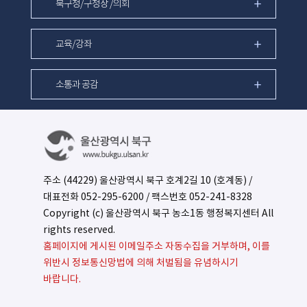
북구청/구청장 /의회
교육/강좌
소통과 공감
주소 (44229) 울산광역시 북구 호계2길 10 (호계동) /
대표전화
052-295-6200
/ 팩스번호 052-241-8328
Copyright (c) 울산광역시 북구 농소1동 행정복지센터 All
rights reserved.
홈페이지에 게시된 이메일주소 자동수집을 거부하며, 이를
위반시 정보통신망법에 의해 처벌됨을 유념하시기
바랍니다.