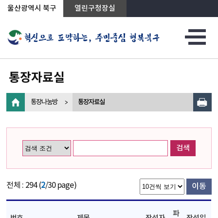
상단메뉴로 바로가기
전체메뉴로 바로가기
왼쪽메뉴로 바로가기
본문으로 바로가기
울산광역시 북구
열린구청장실
통장자료실
통장나눔방
통장자료실
검색
전체 : 294 (
2
/30 page)
이동
파