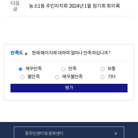
다음
농소1동 주민자치회 2024년 1월 정기회 회의록
글
만족도
현재 페이지에 대하여 얼마나 만족하십니까?
매우만족
만족
보통
불만족
매우불만족
기타
평가
동주민센터 및 문화센터