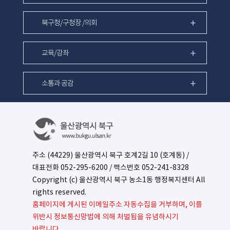
북구청/구청장 /의회
교육/강좌
소통과 공감
주소 (44229) 울산광역시 북구 호계2길 10 (호계동) /
대표전화
052-295-6200
/ 팩스번호 052-241-8328
Copyright (c) 울산광역시 북구 농소1동 행정복지센터 All
rights reserved.
홈페이지에 게시된 이메일주소 자동수집을 거부하며, 이를
위반시 정보통신망법에 의해 처벌됨을 유념하시기
바랍니다.