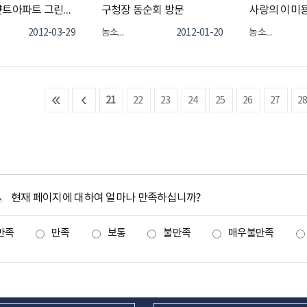
귀영하이얏트아파트 그린마을 운영위원회 발대식
구청장 동순회 방문
사랑의 이미용
2012-03-29
농소1동
2012-01-20
농소1동
21
22
23
24
25
26
27
2
현재 페이지에 대하여 얼마나 만족하십니까?
만족
만족
보통
불만족
매우불만족