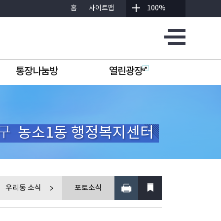
홈
사이트맵
100%
통장나눔방
열린광장
구
농소1동 행정복지센터
우리동 소식
포토소식