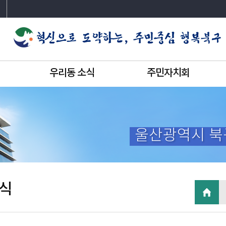
우리동 소식
주민자치회
울산광역시 북
식