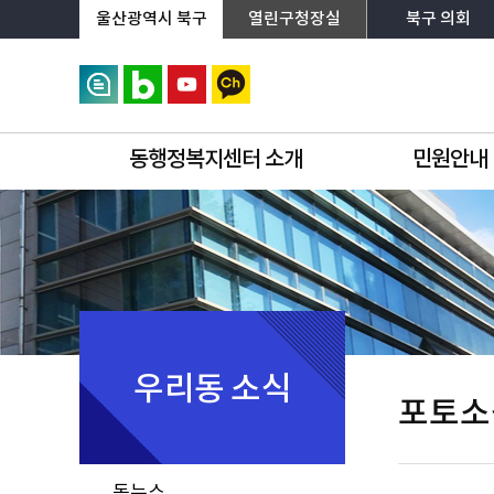
상단메뉴로 바로가기
전체메뉴로 바로가기
왼쪽메뉴로 바로가기
본문으로 바로가기
울산광역시 북구
열린구청장실
북구 의회
동행정복지센터 소개
민원안내
우리동 소식
포토소
동뉴스