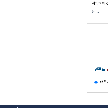
농소1동
만족도
매우