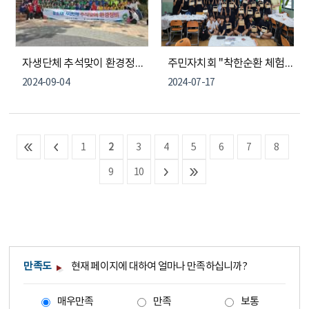
자생단체 추석맞이 환경정비(2024. 9. 3.)
주민자치회 "착한순환 체험프로그램" 목공예품 만들기
2024-09-04
2024-07-17
1
2
3
4
5
6
7
8
9
10
만족도
현재 페이지에 대하여 얼마나 만족하십니까?
매우만족
만족
보통