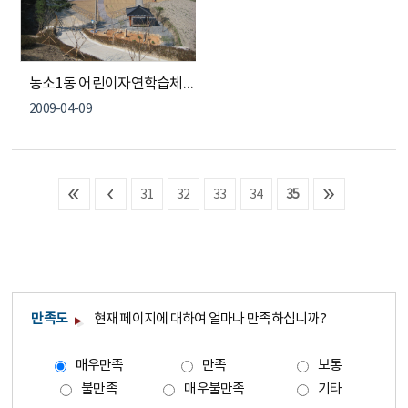
농소1동 어린이자연학습체험장 사진
2009-04-09
31
32
33
34
35
만족도
현재 페이지에 대하여 얼마나 만족하십니까?
매우만족
만족
보통
불만족
매우불만족
기타