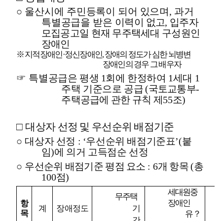
○
울산시에 주민등록이 되어 있으며
,
과거
특별공급을 받은 이력이
없고
,
입주자
모집공고일 현재 무주택세대 구성원인
장애인
※
지적장애인
·
정신장애인
,
장애의 정도가 심한 뇌병변
장애인의 경우 그 배우자
☞
특별공급은 평생
1
회에 한정하여
1
세대
1
주택 기준으로 공급
(
국토교통부
-
주택공급에 관한 규칙 제
55
조
)
□
대상자 선정 및 우선순위 배점기준
○
대상자 선정
: ‘
우선순위 배점기준표
’(
붙
임
)
에 의거 고득점순 선정
○
우선순위 배점기준 평점 요소
: 6
개 항목
(
총
100
점
)
세대원중
무주택
장애인
항
계
장애정도
기
목
유
？
간