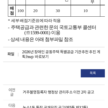
무
배
100
20
30
10
점
*
세부 배점기준표에 따라 적용
-
주택공급과 관련한 문의 국토교통부 콜센터
(
☏
1599-0001)
이용
- 상세 내용은 아래 첨부파일 참조
2026년 장애인 공동주택 특별공급 기관추천 추진 계
파일
획.hwp
바로보기
목록
이전
거주불명등록자 행정상 관리주소 이전 2차 공고
글
다음
농소1동 통장 공개모집 공고(제5통,제32통)