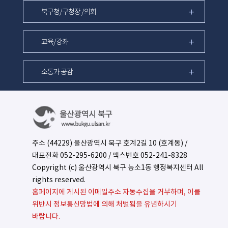
북구청/구청장 /의회
교육/강좌
소통과 공감
주소 (44229) 울산광역시 북구 호계2길 10 (호계동) /
대표전화
052-295-6200
/ 팩스번호 052-241-8328
Copyright (c) 울산광역시 북구 농소1동 행정복지센터 All
rights reserved.
홈페이지에 게시된 이메일주소 자동수집을 거부하며, 이를
위반시 정보통신망법에 의해 처벌됨을 유념하시기
바랍니다.