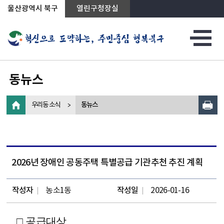
상단메뉴로 바로가기
전체메뉴로 바로가기
왼쪽메뉴로 바로가기
본문으로 바로가기
울산광역시 북구
열린구청장실
동뉴스
우리동 소식
동뉴스
2026년 장애인 공동주택 특별공급 기관추천 추진 계획
작성자
농소1동
작성일
2026-01-16
□
공급대상