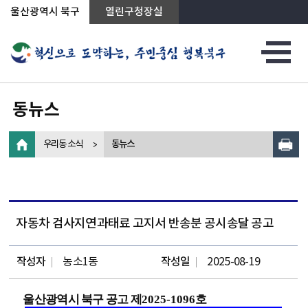
상단메뉴로 바로가기
전체메뉴로 바로가기
왼쪽메뉴로 바로가기
본문으로 바로가기
울산광역시 북구
열린구청장실
동뉴스
우리동 소식
동뉴스
자동차 검사지연과태료 고지서 반송분 공시송달 공고
작성자
농소1동
작성일
2025-08-19
울산광역시 북구 공고 제
2025-1096
호