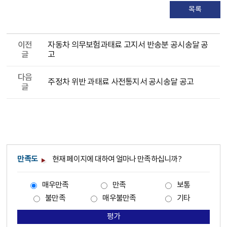
목록
이전
자동차 의무보험과태료 고지서 반송분 공시송달 공
글
고
다음
주정차 위반 과태료 사전통지서 공시송달 공고
글
만족도
현재 페이지에 대하여 얼마나 만족하십니까?
매우만족
만족
보통
불만족
매우불만족
기타
평가