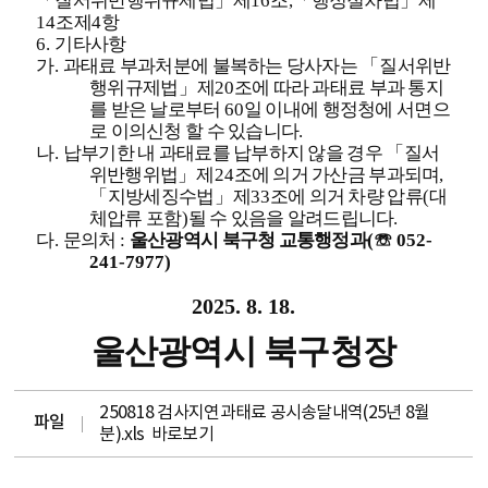
「
질서위반행위규제법
」
제
16
조
,
「
행정절차법
」
제
14
조제
4
항
6.
기타사항
가
.
과태료 부과처분에 불복하는 당사자는
「
질서위반
행위규제법
」
제
20
조에 따라 과태료 부과 통지
를 받은 날로부터
60
일 이내에 행정청에 서면으
로 이의신청 할 수 있습니다
.
나
.
납부기한 내 과태료를 납부하지 않을 경우
「
질서
위반행위법
」
제
24
조에 의거 가산금 부과되며
,
「
지방세징수법
」
제
33
조에 의거 차량 압류
(
대
체압류 포함
)
될 수 있음을 알려드립니다
.
다
.
문의처
:
울산광역시 북구청 교통행정과
(
☏
052-
241-7977)
2025. 8. 18.
울산광역시 북구청장
250818 검사지연과태료 공시송달내역(25년 8월
파일
분).xls
바로보기