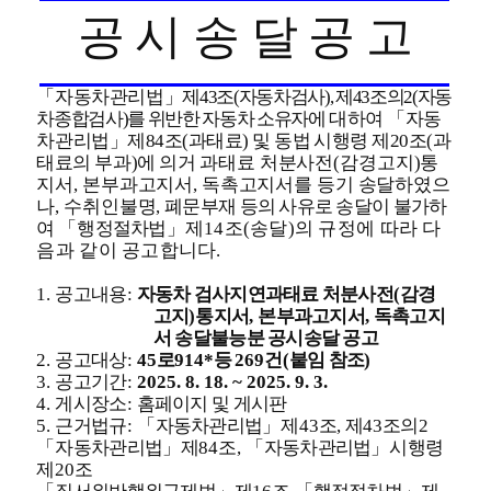
공 시 송 달 공 고
「
자동차관리법
」
제
43
조
(
자동차검사
),
제
43
조의
2(
자동
차종합검사
)
를 위반한 자동차 소유자에
대하여
「
자동
차관리법
」
제
84
조
(
과태료
)
및 동법 시행령 제
20
조
(
과
태료의
부과
)
에 의거
과태료 처분사전
(
감경고지
)
통
지서
,
본부과고지서
,
독촉고지서를 등기 송달하였으
나
,
수취인불명
,
폐문부재 등의 사유로 송달이 불가하
여
「
행정절차법
」
제
14
조
(
송달
)
의 규정에 따라 다
음과 같이 공고합니다
.
1.
공고내용
:
자동차 검사지연과태료 처분사전
(
감경
고지
)
통지서
,
본부과고지서
,
독촉고지
서 송달불능분 공시송달 공고
2.
공고대상
:
45
로
914*
등
269
건
(
붙임 참조
)
3.
공고기간
:
2025. 8. 18. ~ 2025. 9. 3.
4.
게시장소
:
홈페이지 및 게시판
5.
근거법규
:
「
자동차관리법
」
제
43
조
,
제
43
조의
2
「
자동차관리법
」
제
84
조
,
「
자동차관리법
」
시행령
제
20
조