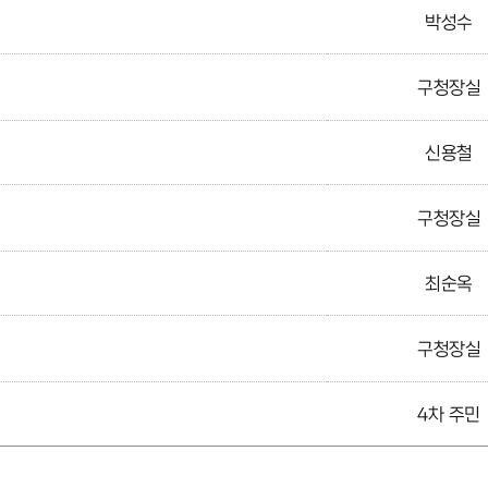
박성수
구청장실
신용철
구청장실
최순옥
구청장실
4차 주민