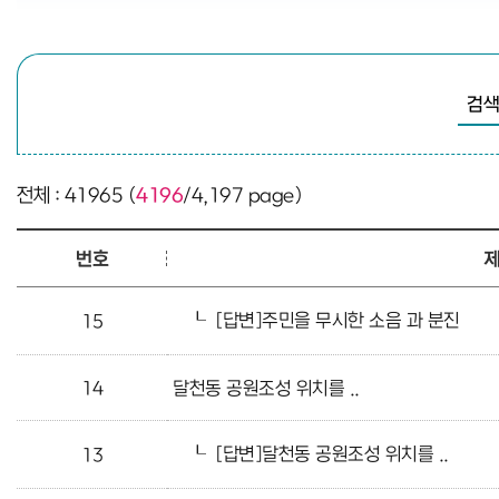
검색
전체 : 41965 (
4196
/4,197 page)
번호
┖
[답변]주민을 무시한 소음 과 분진
15
14
달천동 공원조성 위치를 ..
┖
[답변]달천동 공원조성 위치를 ..
13