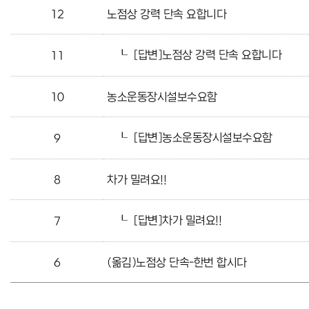
12
노점상 강력 단속 요합니다
┖
[답변]노점상 강력 단속 요합니다
11
10
농소운동장시설보수요함
┖
[답변]농소운동장시설보수요함
9
8
차가 밀려요!!
┖
[답변]차가 밀려요!!
7
6
(옮김)노점상 단속-한번 합시다