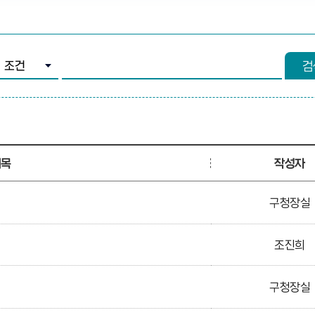
조건 선택
검색어 입력
검
제목
작성자
구청장실
조진희
구청장실