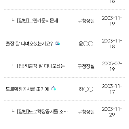
18
2003-11-
┖
[답변]그린카운티문제
구청장실
19
2003-11-
출장 잘 다녀오셨는지요?
윤○○
18
2005-07-
┖
[답변]출장 잘 다녀오셨는지요?
구청장실
19
2003-11-
도로확장공사를 조기에
하○○
17
2003-11-
┖
[답변]도로확장공사를 조기에
구청장실
29