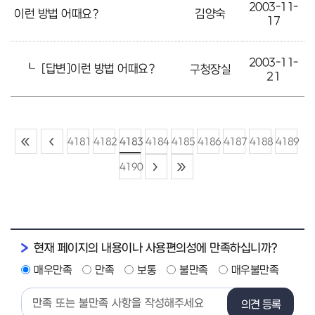
2003-11-
이런 방법 어때요?
김양숙
17
2003-11-
┖
[답변]이런 방법 어때요?
구청장실
21
4181
4182
4183
4184
4185
4186
4187
4188
4189
4190
현재 페이지의 내용이나 사용편의성에 만족하십니까?
매우만족
만족
보통
불만족
매우불만족
의견 등록