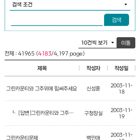
검색조건 선택
검색어 입력
검색
이동
전체 : 41965 (
4183
/4,197 page)
제목
작성자
작성일
2003-11-
그린카운티와 그주위에 힘써주세요
신성훈
18
2003-11-
┖
[답변]그린카운티와 그주위에 힘써주세요
구청장실
19
2003-11-
그린카운티문제
백민애