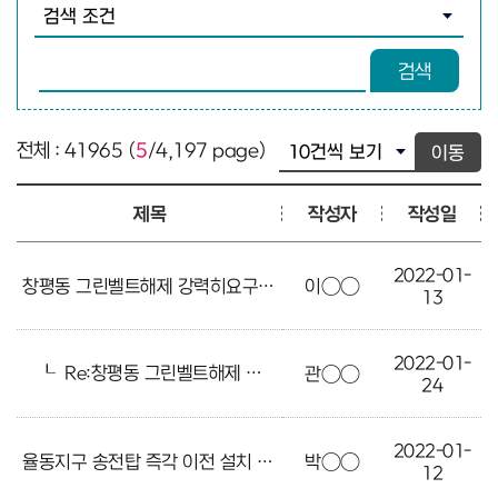
검색조건 선택
검색어 입력
검색
전체 : 41965 (
5
/4,197 page)
이동
제목
작성자
작성일
2022-01-
창평동 그린벨트해제 강력히요구합니다
이○○
13
2022-01-
┖
Re:창평동 그린벨트해제 강력히요구합니다
관○○
24
2022-01-
율동지구 송전탑 즉각 이전 설치 바랍니다
박○○
12