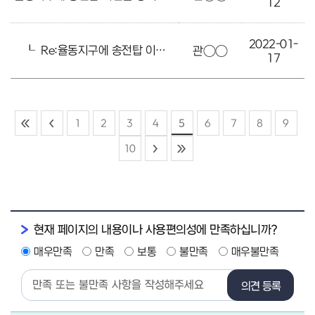
12
2022-01-
┖
Re:율동지구에 송전탑 이전을 강력 요청합니다.
관○○
17
1
2
3
4
5
6
7
8
9
10
현재 페이지의 내용이나 사용편의성에 만족하십니까?
매우만족
만족
보통
불만족
매우불만족
의견 등록