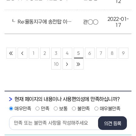
12
2022-01-
┖
Re:율동지구에 송전탑 이전을 강력 요청합니다.
관○○
17
1
2
3
4
5
6
7
8
9
10
현재 페이지의 내용이나 사용편의성에 만족하십니까?
매우만족
만족
보통
불만족
매우불만족
의견 등록