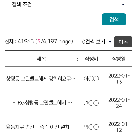
검색조건 선택
검색어 입력
검색
전체 : 41965 (
5
/4,197 page)
이동
제목
작성자
작성일
2022-01-
창평동 그린벨트해제 강력히요구합니다
이○○
13
2022-01-
┖
Re:창평동 그린벨트해제 강력히요구합니다
관○○
24
2022-01-
율동지구 송전탑 즉각 이전 설치 바랍니다
박○○
12