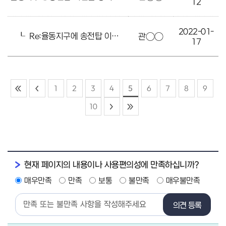
12
2022-01-
┖
Re:율동지구에 송전탑 이전을 강력 요청합니다.
관○○
17
1
2
3
4
5
6
7
8
9
10
현재 페이지의 내용이나 사용편의성에 만족하십니까?
매우만족
만족
보통
불만족
매우불만족
의견 등록